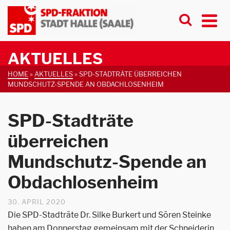
AKTUELLES
HOME
»
AKTUELLES
»
SPD-STADTRÄTE ÜBERREICHEN
MUNDSCHUTZ-SPENDE AN OBDACHLOSENHEIM
SPD-Stadträte
überreichen
Mundschutz-Spende an
Obdachlosenheim
30. APRIL 2020
Die SPD-Stadträte Dr. Silke Burkert und Sören Steinke
haben am Donnerstag gemeinsam mit der Schneiderin