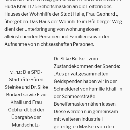
Huda Khalil 175 Behelfsmasken an die Leiterin des
Hauses der Wohnhilfe der Stadt Halle, Frau Gebhardt,
übergeben. Das Haus der Wohnhilfe im Böllberger Weg
dient der Unterbringung von wohnungslosen
alleinstehenden Personen und Familien sowie der
Aufnahme von nicht sesshaften Personen.
Dr. Silke Burkert zum
Zustandekommen der Spende:
v.l.n.r.: Die SPD-
„Aus privat gesammelten
Stadträte Sören
Geldspenden haben wir in der
Steinke und Dr. Silke
Schneiderei von Familie Khalil in
Burkert sowie Frau
der Schmeerstraße
Khalil und Frau
Behelfsmasken nähen lassen.
Gebhardt bei der
Diese werden nun gemeinsam
Übergabe der
mit weiteren industriell
Mundschutz-
gefertigten Masken von den