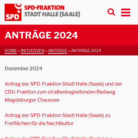
ANTRÄGE 2024
HOME
»
INITIATIVEN
»
ANTRÄGE
»
ANTRÄGE 2024
Dezember 2024
Antrag der SPD-Fraktion Stadt Halle (Saale) und der
CDU-Fraktion zum straßenbegleitenden Radweg
Magdeburger Chaussee
Antrag der SPD-Fraktion Stadt Halle (Saale) zu
Freiflächen für die Nachtkultur