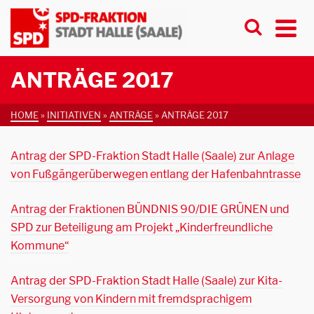
ANTRÄGE 2017
HOME
»
INITIATIVEN
»
ANTRÄGE
»
ANTRÄGE 2017
Antrag der SPD-Fraktion Stadt Halle (Saale) zur Anlage
von Fußgängerüberwegen entlang der Hafenbahntrasse
Antrag der Fraktionen BÜNDNIS 90/DIE GRÜNEN und
SPD zur Beteiligung am Projekt „Kinderfreundliche
Kommune“
Antrag der SPD-Fraktion Stadt Halle (Saale) zur Kita-
Versorgung von Kindern mit fremdsprachigem