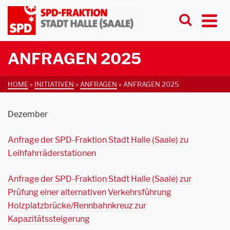
ANFRAGEN 2025
HOME
»
INITIATIVEN
»
ANFRAGEN
»
ANFRAGEN 2025
Dezember
Anfrage der SPD-Fraktion Stadt Halle (Saale) zu
Leihfahrräderstationen
Anfrage der SPD-Fraktion Stadt Halle (Saale) zur
Prüfung einer alternativen Verkehrsführung
Holzplatzbrücke/Rennbahnkreuz zur
Kapazitätssteigerung