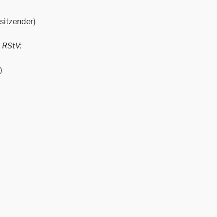
rsitzender)
2 RStV:
)