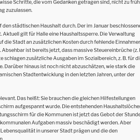
isse Schritte, die vom Gedanken getragen sind, nicht zu früh
ag zuzulassen.
uf den städtischen Haushalt durch. Der im Januar beschlossen
t. Aktuell gilt für Halle eine Haushaltssperre. Die Verwaltung
auf die Stadt an zusätzlichen Kosten durch fehlende Einnahme
bsehbar ist bereits jetzt, dass massive Steuereinbrüche (z. 
 schlagen zusätzliche Ausgaben im Sozialbereich, z. B. für d
 Darüber hinaus ist noch nicht abzuschätzen, wie stark die
ischen Stadtentwicklung in den letzten Jahren, unter der
vant. Das heißt: Sie brauchen die gleichen Hilfestellungen
utzschirm aufgespannt wurde. Die entstehenden Haushaltslöche
ettungsschirm für die Kommunen ist jetzt das Gebot der Stunde
der kommunalen Aufgaben massiv beschädigt werden. Aber
e Lebensqualität in unserer Stadt prägen und die den
n.