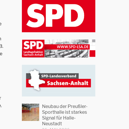
e
n
B.
ie
r
.
Neubau der Preußler-
Sporthalle ist starkes
Signal für Halle-
Neustadt