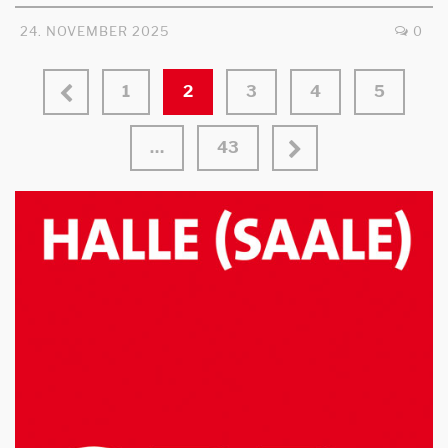
24. NOVEMBER 2025
0
1
2
3
4
5
…
43