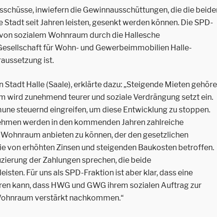
usschüsse, inwiefern die Gewinnausschüttungen, die die beide
tadt seit Jahren leisten, gesenkt werden können. Die SPD-
u von sozialem Wohnraum durch die Hallesche
esellschaft für Wohn- und Gewerbeimmobilien Halle-
aussetzung ist.
n Stadt Halle (Saale), erklärte dazu: „Steigende Mieten gehör
m wird zunehmend teurer und soziale Verdrängung setzt ein.
ne steuernd eingreifen, um diese Entwicklung zu stoppen.
men werden in den kommenden Jahren zahlreiche
n Wohnraum anbieten zu können, der den gesetzlichen
sie von erhöhten Zinsen und steigenden Baukosten betroffen.
duzierung der Zahlungen sprechen, die beide
sten. Für uns als SPD-Fraktion ist aber klar, dass eine
eren kann, dass HWG und GWG ihrem sozialen Auftrag zur
 Wohnraum verstärkt nachkommen.“