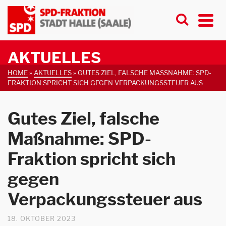
AKTUELLES
HOME
»
AKTUELLES
»
GUTES ZIEL, FALSCHE MASSNAHME: SPD-F
RAKTION SPRICHT SICH GEGEN VERPACKUNGSSTEUER AUS
Gutes Ziel, falsche
Maßnahme: SPD-
Fraktion spricht sich
gegen
Verpackungssteuer aus
18. OKTOBER 2023