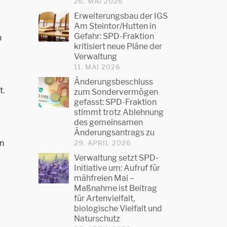
26. MAI 2026
Erweiterungsbau der IGS
Am Steintor/Hutten in
Gefahr: SPD-Fraktion
h
kritisiert neue Pläne der
Verwaltung
11. MAI 2026
Änderungsbeschluss
t.
zum Sondervermögen
gefasst: SPD-Fraktion
stimmt trotz Ablehnung
des gemeinsamen
Änderungsantrags zu
nn
29. APRIL 2026
Verwaltung setzt SPD-
Initiative um: Aufruf für
mähfreien Mai –
Maßnahme ist Beitrag
für Artenvielfalt,
biologische Vielfalt und
Naturschutz