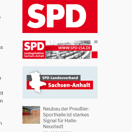
e
ss
t
.
h
it
in
Neubau der Preußler-
Sporthalle ist starkes
Signal für Halle-
m
Neustadt