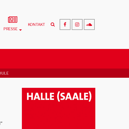
KONTAKT
PRESSE
ULE
l“