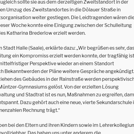
Zugleich sollte sie aus dem derzeitigen Zweitstandort in der
gen Umzug des Zweitstandortes in die Dölauer Straße in
tsorganisation weiter gestiegen. Die Leidtragenden wären di
dieser Woche konnte eine Einigung zwischen der Schulleitung
les Katharina Brederlow erzielt werden.
 Stadt Halle (Saale), erklärte dazu: „Wir begrüßen es sehr, da
tung ein Kompromiss erzielt werden konnte, der tragfähig is
 mittelfristiger Perspektive wieder an einem Standort
ch Bekanntwerden der Pläne weitere Gespräche angekündigt
ziehen des Gebäudes in der Rainstraße werden perspektivisc
üntzer-Gymnasiums gelöst. Von der erzielten Lösung
rwaltung und Stadtrat ist es nun, Maßnahmen zu ergreifen, dam
entspannt. Dazu gehört auch eine neue, vierte Sekundarschule 
innenzahlen Rechnung trägt.“
ben bei den Eltern und ihren Kindern sowie im Lehrerkollegiu
hvollziehbar. Das haben uns unter anderem die