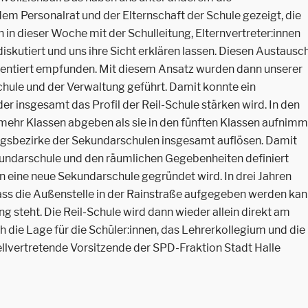
dem Personalrat und der Elternschaft der Schule gezeigt, die
 in dieser Woche mit der Schulleitung, Elternvertreter:innen
iskutiert und uns ihre Sicht erklären lassen. Diesen Austausc
rientiert empfunden. Mit diesem Ansatz wurden dann unserer
hule und der Verwaltung geführt. Damit konnte ein
 insgesamt das Profil der Reil-Schule stärken wird. In den
ehr Klassen abgeben als sie in den fünften Klassen aufnimm
zugsbezirke der Sekundarschulen insgesamt auflösen. Damit
kundarschule und den räumlichen Gegebenheiten definiert
n eine neue Sekundarschule gegründet wird. In drei Jahren
s die Außenstelle in der Rainstraße aufgegeben werden ka
 steht. Die Reil-Schule wird dann wieder allein direkt am
h die Lage für die Schüler:innen, das Lehrerkollegium und die
stellvertretende Vorsitzende der SPD-Fraktion Stadt Halle