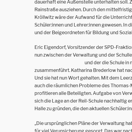
dauerhaft eine Außenstelle unterhalten soll. 
Rainstraße ausziehen. Durch den mittelfristi
Kröllwitz wäre der Aufwand für die Unterrich
Schüler:innen und Lehrer:innen gewesen. In 
und der Beigeordneten für Bildung und Sozia
Eric Eigendorf, Vorsitzender der SPD-Fraktion
nun zwischen der Verwaltung und der Schullei
und
der die Schule in
zusammenführt. Katharina Brederlow hat na
Und sie hat nun Wort gehalten. Mit dem Leer
auch die räumlichen Probleme des Thomas-M
profitieren alle Beteiligten. Aufgabe von Ve
sich die Lage an der Reil-Schule nachhaltig 
Halle zu gründen, die den aktuellen Schüler:
„Die ursprünglichen Pläne der Verwaltung ha
für viel Verunsicherung gesorgt. Das war nac