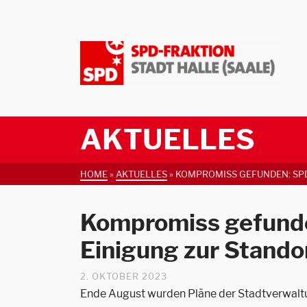
AKTUELLES
HOME
»
AKTUELLES
»
KOMPROMISS GEFUNDEN: SPD
Kompromiss gefunde
Einigung zur Stando
2. OKTOBER 2023
Ende August wurden Pläne der Stadtverwaltun