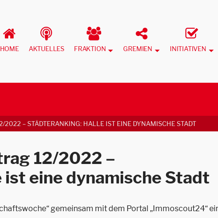
HOME
AKTUELLES
FRAKTION
GREMIEN
INITIATIVEN
/2022 – STÄDTERANKING: HALLE IST EINE DYNAMISCHE STADT
trag 12/2022 –
e ist eine dynamische Stadt
rtschaftswoche“ gemeinsam mit dem Portal „Immoscout24“ ei