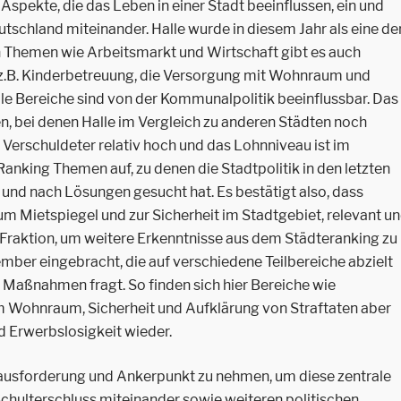
Aspekte, die das Leben in einer Stadt beeinflussen, ein und
utschland miteinander. Halle wurde in diesem Jahr als eine de
 Themen wie Arbeitsmarkt und Wirtschaft gibt es auch
 z.B. Kinderbetreuung, die Versorgung mit Wohnraum und
lle Bereiche sind von der Kommunalpolitik beeinflussbar. Das
n, bei denen Halle im Vergleich zu anderen Städten noch
t Verschuldeter relativ hoch und das Lohnniveau ist im
 Ranking Themen auf, zu denen die Stadtpolitik in den letzten
 und nach Lösungen gesucht hat. Es bestätigt also, dass
m Mietspiegel und zur Sicherheit im Stadtgebiet, relevant u
 Fraktion, um weitere Erkenntnisse aus dem Städteranking zu
ember eingebracht, die auf verschiedene Teilbereiche abzielt
Maßnahmen fragt. So finden sich hier Bereiche wie
Wohnraum, Sicherheit und Aufklärung von Straftaten aber
 Erwerbslosigkeit wieder.
rausforderung und Ankerpunkt zu nehmen, um diese zentrale
chulterschluss miteinander sowie weiteren politischen