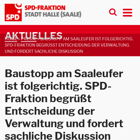
AKTUELLES
HOME
»
PRESSE
»
BAUSTOPP AM SAALEUFER IST FOLGERICHTIG.
SPD-FRAKTION BEGRÜSST ENTSCHEIDUNG DER VERWALTUNG U
ND FORDERT SACHLICHE DISKUSSION
Baustopp am Saaleufer
ist folgerichtig. SPD-
Fraktion begrüßt
Entscheidung der
Verwaltung und fordert
sachliche Diskussion