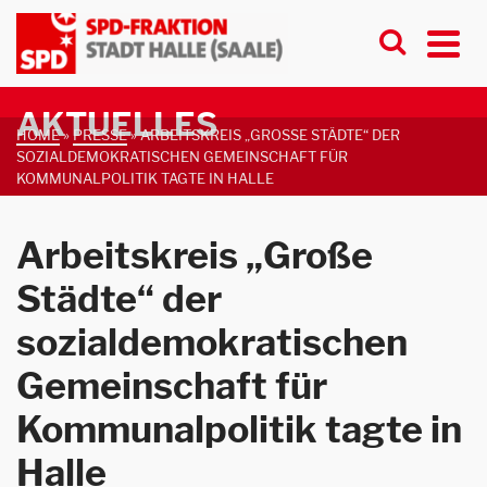
AKTUELLES
HOME
»
PRESSE
»
ARBEITSKREIS „GROSSE STÄDTE“ DER S
OZIALDEMOKRATISCHEN GEMEINSCHAFT FÜR K
OMMUNALPOLITIK TAGTE IN HALLE
Arbeitskreis „Große
Städte“ der
sozialdemokratischen
Gemeinschaft für
Kommunalpolitik tagte in
Halle