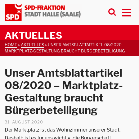
AKTUELLES
HOME
»
AKTUELLES
»
UNSER AMTSBLATTARTIKEL 08/2020 –
MARKTPLATZ-GESTALTUNG BRAUCHT BÜRGERBETEILIGUNG
Unser Amtsblattartikel
08/2020 – Marktplatz-
Gestaltung braucht
Bürgerbeteiligung
31. AUGUST 2020
Der Marktplatz ist das Wohnzimmer unserer Stadt.
Deshalb ist es für uns wichtig, die Bürgerschaft