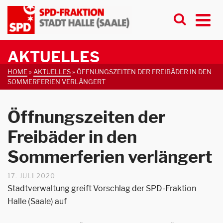
AKTUELLES
HOME
»
AKTUELLES
»
ÖFFNUNGSZEITEN DER FREIBÄDER IN DEN
SOMMERFERIEN VERLÄNGERT
Öffnungszeiten der
Freibäder in den
Sommerferien verlängert
17. JULI 2020
Stadtverwaltung greift Vorschlag der SPD-Fraktion
Halle (Saale) auf