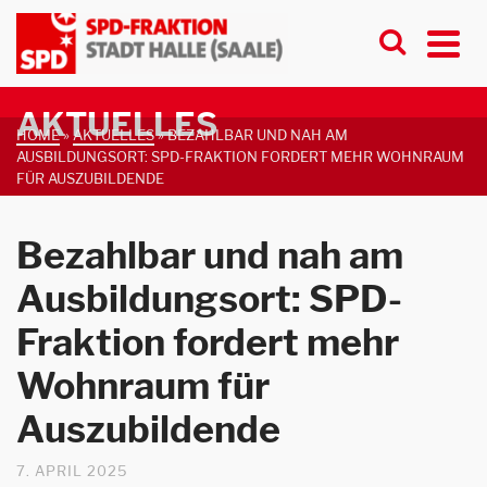
AKTUELLES
HOME
»
AKTUELLES
»
BEZAHLBAR UND NAH AM
AUSBILDUNGSORT: SPD-FRAKTION FORDERT MEHR WOHNRAUM
FÜR AUSZUBILDENDE
Bezahlbar und nah am
Ausbildungsort: SPD-
Fraktion fordert mehr
Wohnraum für
Auszubildende
7. APRIL 2025