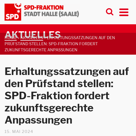
AKTUELLES
HOME
»
AKTUELLES
»
ERHALTUNGSSATZUNGEN AUF DEN
PRÜFSTAND STELLEN: SPD-FRAKTION FORDERT
ZUKUNFTSGERECHTE ANPASSUNGEN
Erhaltungssatzungen auf
den Prüfstand stellen:
SPD-Fraktion fordert
zukunftsgerechte
Anpassungen
15. MAI 2024