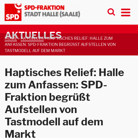
AKTUELLES
HOME
»
AKTUELLES
»
HAPTISCHES RELIEF: HALLE ZUM
ANFASSEN: SPD-FRAKTION BEGRÜSST AUFSTELLEN VON T
ASTMODELL AUF DEM MARKT
Haptisches Relief: Halle
zum Anfassen: SPD-
Fraktion begrüßt
Aufstellen von
Tastmodell auf dem
Markt