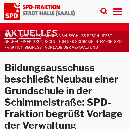
AKTUELLES
HOME
»
AKTUELLES
»
BILDUNGSAUSSCHUSS BESCHLIESST N
EUBAU EINER GRUNDSCHULE IN DER SCHIMMELSTRASSE: SPD-FR
AKTION BEGRÜSST VORLAGE DER VERWALTUNG
Bildungsausschuss
beschließt Neubau einer
Grundschule in der
Schimmelstraße: SPD-
Fraktion begrüßt Vorlage
der Verwaltung