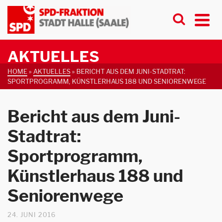
AKTUELLES
HOME
»
AKTUELLES
»
BERICHT AUS DEM JUNI-STADTRAT:
SPORTPROGRAMM, KÜNSTLERHAUS 188 UND SENIORENWEGE
Bericht aus dem Juni-
Stadtrat:
Sportprogramm,
Künstlerhaus 188 und
Seniorenwege
24. JUNI 2016