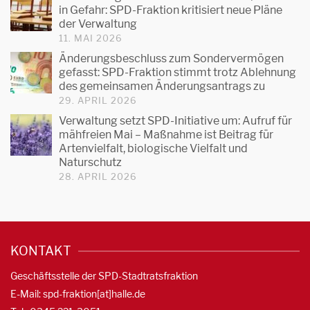
in Gefahr: SPD-Fraktion kritisiert neue Pläne
der Verwaltung
11. MAI 2026
Änderungsbeschluss zum Sondervermögen
gefasst: SPD-Fraktion stimmt trotz Ablehnung
des gemeinsamen Änderungsantrags zu
29. APRIL 2026
Verwaltung setzt SPD-Initiative um: Aufruf für
mähfreien Mai – Maßnahme ist Beitrag für
Artenvielfalt, biologische Vielfalt und
Naturschutz
28. APRIL 2026
KONTAKT
Geschäftsstelle der SPD-Stadtratsfraktion
E-Mail: spd-fraktion[at]halle.de