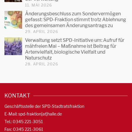
11. MAI 2026
Änderungsbeschluss zum Sondervermögen
gefasst: SPD-Fraktion stimmt trotz Ablehnung
des gemeinsamen Änderungsantrags zu
29. APRIL 2026
Verwaltung setzt SPD-Initiative um: Aufruf für
mähfreien Mai – Maßnahme ist Beitrag für
Artenvielfalt, biologische Vielfalt und
Naturschutz
28. APRIL 2026
KONTAKT
Geschäftsstelle der SPD-Stadtratsfraktion
E-Mail: spd-fraktion[at]halle.de
Tel.: 0345 221-3051
Fax: 0345 221-3061