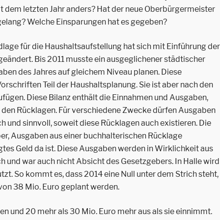
eit dem letzten Jahr anders? Hat der neue Oberbürgermeister
 gelang? Welche Einsparungen hat es gegeben?
dlage für die Haushaltsaufstellung hat sich mit Einführung der
eändert. Bis 2011 musste ein ausgeglichener städtischer
ben des Jahres auf gleichem Niveau planen. Diese
rschriften Teil der Haushaltsplanung. Sie ist aber nach den
ufügen. Diese Bilanz enthält die Einnahmen und Ausgaben,
 den Rücklagen. Für verschiedene Zwecke dürfen Ausgaben
h und sinnvoll, soweit diese Rücklagen auch existieren. Die
er, Ausgaben aus einer buchhalterischen Rücklage
tes Geld da ist. Diese Ausgaben werden in Wirklichkeit aus
sch und war auch nicht Absicht des Gesetzgebers. In Halle wird
zt. So kommt es, dass 2014 eine Null unter dem Strich steht,
von 38 Mio. Euro geplant werden.
hen und 20 mehr als 30 Mio. Euro mehr aus als sie einnimmt.