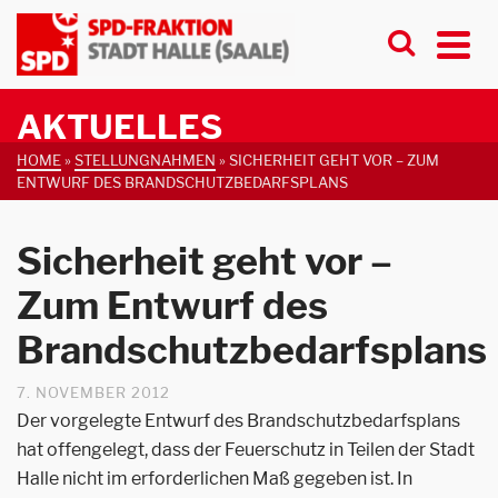
AKTUELLES
HOME
»
STELLUNGNAHMEN
»
SICHERHEIT GEHT VOR – ZUM
ENTWURF DES BRANDSCHUTZBEDARFSPLANS
Sicherheit geht vor –
Zum Entwurf des
Brandschutzbedarfsplans
7. NOVEMBER 2012
Der vorgelegte Entwurf des Brandschutzbedarfsplans
hat offengelegt, dass der Feuerschutz in Teilen der Stadt
Halle nicht im erforderlichen Maß gegeben ist. In