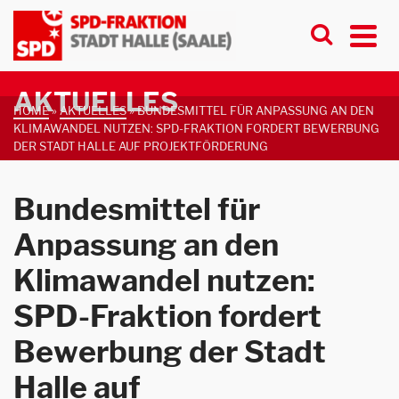
AKTUELLES
HOME
»
AKTUELLES
»
BUNDESMITTEL FÜR ANPASSUNG AN DEN
KLIMAWANDEL NUTZEN: SPD-FRAKTION FORDERT BEWERBUNG
DER STADT HALLE AUF PROJEKTFÖRDERUNG
Bundesmittel für
Anpassung an den
Klimawandel nutzen:
SPD-Fraktion fordert
Bewerbung der Stadt
Halle auf