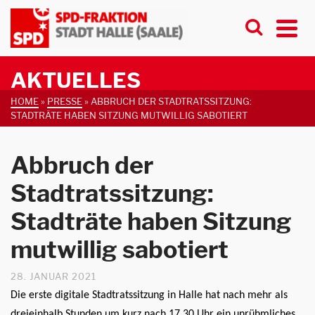
AKTUELLES
HOME
»
PRESSE
»
ABBRUCH DER STADTRATSSITZUNG:
STADTRÄTE HABEN SITZUNG MUTWILLIG SABOTIERT
Abbruch der
Stadtratssitzung:
Stadträte haben Sitzung
mutwillig sabotiert
28. JANUAR 2021
Die erste digitale Stadtratssitzung in Halle hat nach mehr als
dreieinhalb Stunden um kurz nach 17.30 Uhr ein unrühmliches